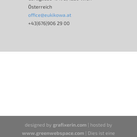
Österreich
office@eukikowa.at
+43|676|906 29 00
designed by
grafixerin.com
| hosted by
www.greenwebspace.com
| Dies ist eine